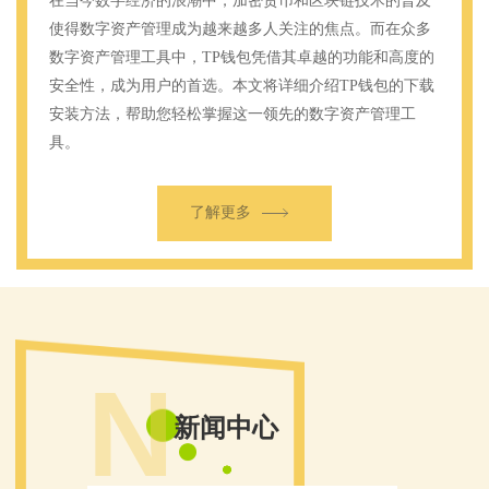
在当今数字经济的浪潮中，加密货币和区块链技术的普及
使得数字资产管理成为越来越多人关注的焦点。而在众多
数字资产管理工具中，TP钱包凭借其卓越的功能和高度的
安全性，成为用户的首选。本文将详细介绍TP钱包的下载
安装方法，帮助您轻松掌握这一领先的数字资产管理工
具。
什么是TP钱包
TP钱包（TokenPocket钱包）是一款专业的加密货币钱包应
了解更多
用，它支持多种加密货币和区块链资产的管理，具有高度
的安全性和用户友好的界面设计。TP钱包不仅能够安全地
存储您的加密货币资产，还能帮助您进行交易、挖矿、质
押以及进行多种区块链相关的操作。
TP钱包的主要特点
多链支持：TP钱包支持多个主流区块链，包括以太坊
N
（ETH）、比特币（BTC）、Polkadot（DOT）、
新闻中心
Solana（SOL）等，用户可以在一个平台上管理多种加密
货币资产。
高度安全：TP钱包采用多重签名技术和冷热钱包结合的管