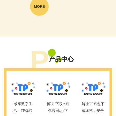
1.添加或转移资产
MORE
登录TP钱包后，您可以在“资产”页面看到您的所有加密货
币资产。为了添加新的资产，您可以点击“添加资产”按
钮，输入资产的详细信息，包括合约地址等。
2.进行交易
在TP钱包的“交易”页面，您可以看到所有支持的交易对和
市场行情。点击您想交易的资产，输入交易数量和目标地
P
址，确认交易后，系统将进行资金扣除和转账。
3.查看交易记录
产品中心
在“交易记录”页面，您可以查看所有交易的详细信息，包
括交易时间、数量、费用等，确保您对每笔交易都有清晰
的记录。
常见问题解答
钱包丢失怎么办？
如果您丢失了TP钱包，建议不要随意尝试恢复，可能会导
致资产丢失。请联系TP钱包客服，提供您的注册邮箱或手
畅享数字生
解决“下载tp钱
解决TP钱包下
机号，客服将帮助您进行安全的资产保护。
活，TP钱包
包官网app下
载困扰，安全