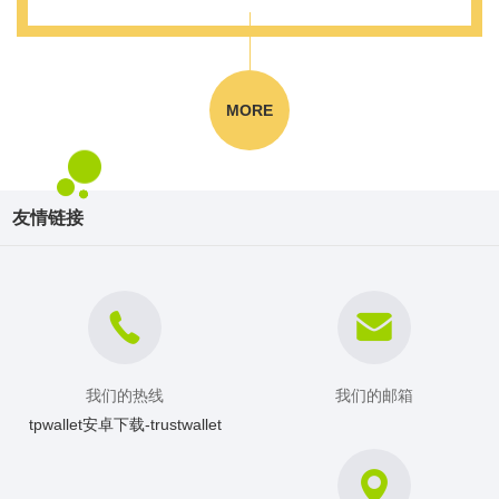
如何提高钱包的安全性？
App官方下载
载不了”的问
高效的数字资
为了提高钱包的安全性，建议您定期更新密码，启用双重
安卓最新版
题，让数字资
产管理之选
认证，并妥善保管您的钱包种子词。避免在公共网络上使
本！
产管理
用TP钱包。
MORE
钱包中的资产如何安全转移？
在转移资产时，请务必核对目标地址，确保目标地址的准
确性。避免向不明来源或不信任的地址转移资产，以防资
产丢失。
友情链接
在数字资产管理领域，TP钱包以其功能的完备性和高度的
安全性，成为用户的首选。通过本文的详细介绍，您应该
能够轻松下载和安装TP钱包，并开始享受这一领先的数字
资产管理工具带来的便捷和安全。
TP钱包的高级功能
除了基本的数字资产管理功能，TP钱包还提供了一系列高
我们的热线
我们的邮箱
级功能，进一步提升用户的使用体验。
tpwallet安卓下载-trustwallet
去中心化交易（DEX）功能：TP钱包内置了去中心化交易
所（DEX），用户可以在不离开TP钱包的情况下进行直接
的加密货币交易。