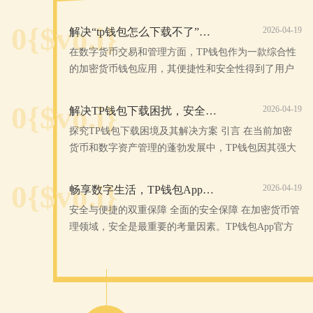
4.创建或恢复钱包
0{$vo.i}
安装完成后，您需要创建一个新的钱包或者恢复已有的钱
2026-04-19
解决“tp钱包怎么下载不了”的困扰：全面指南与解决方案
包。如果是新用户，可以选择创建新钱包。创建新钱包
在数字货币交易和管理方面，TP钱包作为一款综合性
时，您需要设置一个强密码，并妥善保管备份钱包种子
的加密货币钱包应用，其便捷性和安全性得到了用户
词。这些种子词将是您唯一的资产备份方式，请妥善保
的高度认可。在使用TP钱包的过程中，不少用户反映
存。
在下载和安装TP钱
0{$vo.i}
2026-04-19
解决TP钱包下载困扰，安全高效的数字资产管理之选
如果您已经有钱包，可以选择恢复钱包，并输入钱包种子
探究TP钱包下载困境及其解决方案 引言 在当前加密
词进行恢复。
货币和数字资产管理的蓬勃发展中，TP钱包因其强大
5.设置安全措施
的功能和用户友好的界面受到了广大用户的青睐。在
为了增强安全性，TP钱包建议您设置双重认证（2FA），
尝试下载和使用T
0{$vo.i}
2026-04-19
畅享数字生活，TP钱包App官方下载安卓最新版本！
并启用面部识别或指纹识别功能。这些安全措施将有效防
止未经授权的访问。
安全与便捷的双重保障 全面的安全保障 在加密货币管
6.完成初始设置
理领域，安全是最重要的考量因素。TP钱包App官方
下载安卓最新版本，特别注重用户的数字资产安全。
完成上述步骤后，您可以开始使用TP钱包进行数字资产管
其采用了先进的
理。初次登录时，系统会提示您完成一些基础设置，比如
钱包备份、安全设置等。
如何使用TP钱包进行交易