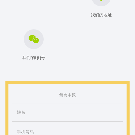
质押和挖矿：TP钱包支持多种区块链的质押和挖矿功能，
用户可以轻松参与区块链网络的矿工和验证者活动，赚取
我们的地址
奖励。这些高级功能使得TP钱包不仅仅是一个简单的数字
钱包，而是一个全面的数字资产管理平台。
如何安全地使用TP钱包
1.使用强密码
确保您的TP钱包密码足够强大。建议使用包含大小写字
我们的QQ号
母、数字和特殊字符的密码，并定期更换密码。
2.启用双重认证（2FA）
启用双重认证功能，这将增加一个额外的安全层，只有在
您的手机上收到验证码时，您才能访问TP钱包。
3.保护钱包种子词
留言主题
钱包种子词是您唯一的资产备份方式，请妥善保管，不要
泄露给任何人。如果您需要分享，请确保在安全的环境中
进行。
4.使用安全设备
尽量在安全的设备上使用TP钱包，避免在公共Wi-Fi或受信