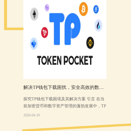
理方式，确保用户资产的安全。钱包支持备份钱包种子
词，以防数据丢失。
用户体验：TP钱包的界面简洁直观，操作流畅，用户可以
轻松完成资产管理和交易操作。
全球服务：TP钱包提供多语言支持，用户无论身在何处都
能享受便捷的数字资产管理服务。
TP钱包下载安装步骤
1.访问官方网站
您需要访问TP钱包的官方网站，确保下载的是官方版本。
访问网址为：https://www.tokenpocket.pro。
2.选择适合您的设备系统
解决TP钱包下载困扰，安全高效的数字资产管理之选
TP钱包提供iOS和安卓两个版本，根据您的设备系统选择
相应的下载链接。在下载页面，您可以看到详细的版本信
探究TP钱包下载困境及其解决方案 引言 在当
息和下载按钮。
前加密货币和数字资产管理的蓬勃发展中，TP
3.下载并安装
钱包因其强大的功能和用户友好的界面受到了
2026-04-19
点击下载按钮，文件将会自动下载到您的设备。安装完成
广大用户的青睐。在尝试下载和使用T
后，打开TP钱包应用。